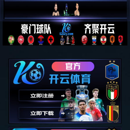
开云体育 - 开云(中国)一站式服务官
方网站
导航
业务范围