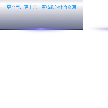
南通酋长体育馆塑胶
南通酋长体育馆塑胶
地址：上海市青浦区业辉路
222弄