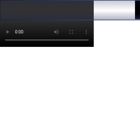
欢迎光临 开云体育 - 开云(中国)一站式服务官方网站 
网站首页
关于开云体育
联系开云体育