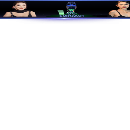
官网!
业务范围
工程案例
技术服务