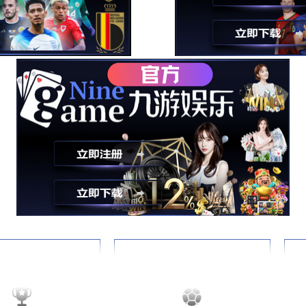
幼儿园卡通拼装地板
幼儿园卡通拼装地板
大华小学篮球场
大华小学篮球场