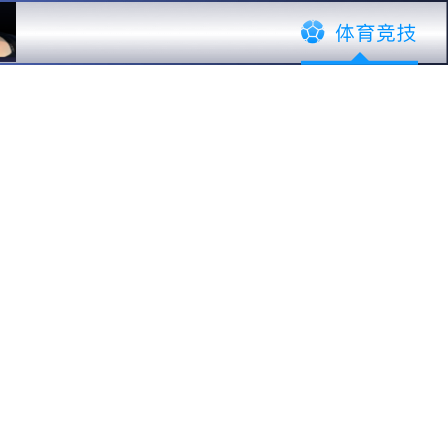
设为首页
加入收藏
咨询热线：
18621277259
新闻中心
在线咨询
客服