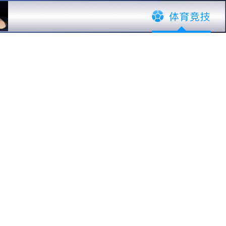
设为首页
加入收藏
咨询热线：
18621277259
新闻中心
在线咨询
客服