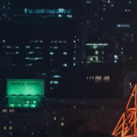
运动木地板
壁球馆材料
人造草坪
减震垫
开云体育 - 开云(中国)一站式服务官方网站
开云体育 - 开云(中国)一站式服务官方网站是专业从事体育设施工程、
运动场地建设的工程公司。我公司于2018年进入体育工程行业，经历
了多年的锻炼成长，是集销售、施工于一体信誉优良的专业体育设施
公司。专业承接篮球场运动地板，壁球馆，迷你高尔夫，足球场，攀
岩，儿童游乐设施等一系列体育项目。
查看更多