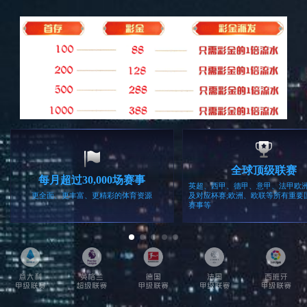
硅PU球场
儿童游乐设施
运动地板
高尔夫
工程案例
查看所有