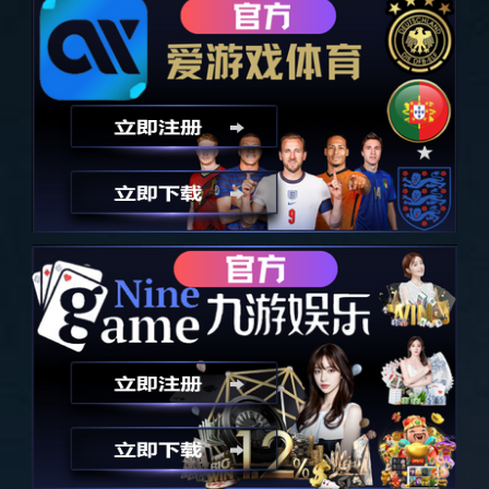
运动地板,迷你高尔夫,壁球馆,足球场,塑胶地板,
查看所有
硅PU球
场,儿童游乐设施
攀岩墙
壁球馆
玻璃式壁球馆
匹克球场