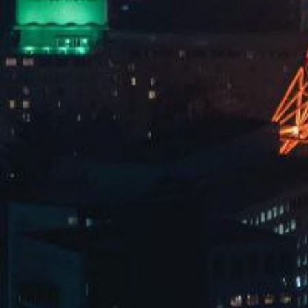
更多
公司动态
开云体育楼顶高尔夫圆满竣工
体育器材维修保养制度
如何处理篮球场木地板伸缩缝
篮球场地技术要求
体育木地板在中国的发展