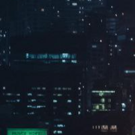
运动木地板
壁球馆材料
人造草坪
减震垫
开云体育 - 开云(中国)一站式服务官方网站
开云体育 - 开云(中国)一站式服务官方网站是专业从事体育设施工程、
运动场地建设的工程公司。我公司于2018年进入体育工程行业，经历
了多年的锻炼成长，是集销售、施工于一体信誉优良的专业体育设施
公司。专业承接篮球场运动地板，壁球馆，迷你高尔夫，足球场，攀
岩，儿童游乐设施等一系列体育项目。
查看更多