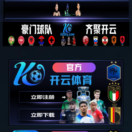
开云体育 - 开云(中国)一站式服务官
方网站
导航
业务范围